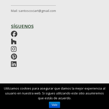
Mail: santoscociart@gmail.com
SÍGUENOS
Utilizamos cookies para asegurar que damos la mejor experiencia al
usuario en nuestra web. Si sigues utilizando este sitio asumiremos
Política de Privacidad
Politicas de Cookies
Aviso
que estás de acuerdo.
legal
Vale